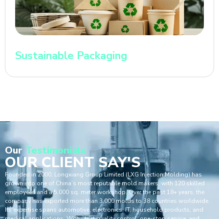
Sustainable Packaging
Our
Testimonials
OUR CLIENT SAY'S
Founded in 2000, Longxiang Group Limited (LXG Injection Molding) has
grown into one of China’s most reputable mold makers, with 120 skilled
employees and a 5,000 sq. meter workshop. Over the past 18+ years, the
company has exported more than 3,000 molds to 38 countries worldwide.
Its expertise spans automotive, electronics, IT, household products, and
medical applications. With strict quality control, one-stop service, and