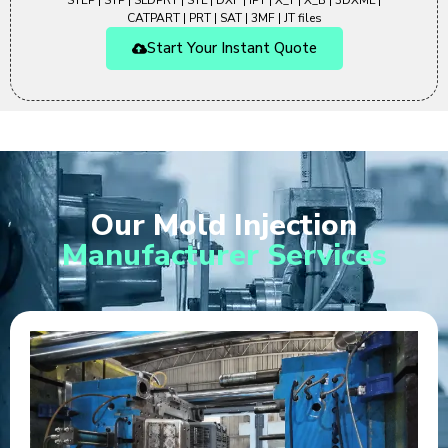
STEP | STP | SLDPRT | STL | DXF | IPT | X_T | X_B | 3DXML |
CATPART | PRT | SAT | 3MF | JT files
Start Your Instant Quote
Our Mold Injection
Manufacturer Services