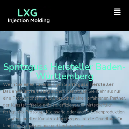
Spritzguss Hersteller Baden-
Württemberg
Wenn Sie einen zuverlässigen
Spritzguss Hersteller
Baden-Württemberg
suchen, benötigen Sie mehr als nur
eine Produktionsfirma. Sie brauchen einen erfahrenen Partner,
der Kunststoffteile präzise, effizient und wirtschaftlich
fertigt. Ob Prototyp, Kleinserie oder große Serienproduktion
– professioneller Kunststoffspritzguss ist die Grundlage für
langlebige, maßgenaue und hochwertige