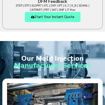
DFM Feedback
STEP | STP | SLDPRT | STL | DXF | IPT | X_T | X_B | 3DXML |
CATPART | PRT | SAT | 3MF | JT files
Start Your Instant Quote
Our Mold Injection
Manufacturer Services