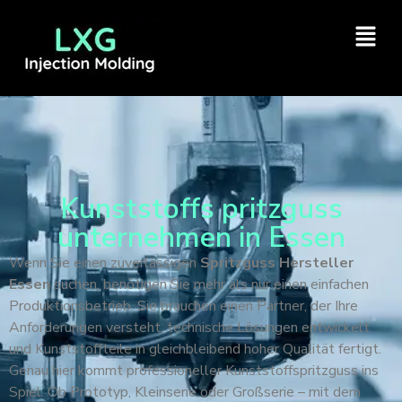
Kunststoffs pritzguss
unternehmen in Essen
Wenn Sie einen zuverlässigen
Spritzguss Hersteller
Essen
suchen, benötigen Sie mehr als nur einen einfachen
Produktionsbetrieb. Sie brauchen einen Partner, der Ihre
Anforderungen versteht, technische Lösungen entwickelt
und Kunststoffteile in gleichbleibend hoher Qualität fertigt.
Genau hier kommt professioneller Kunststoffspritzguss ins
Spiel. Ob Prototyp, Kleinserie oder Großserie – mit dem