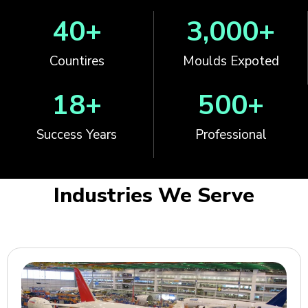
40
+
3,000
+
Countires
Moulds Expoted
18
+
500
+
Success Years
Professional
Industries We Serve