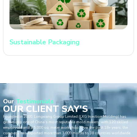
Sustainable Packaging
Our
Testimonials
OUR CLIENT SAY'S
Founded in 2000, Longxiang Group Limited (LXG Injection Molding) has
grown into one of China’s most reputable mold makers, with 120 skilled
employees and a 5,000 sq. meter workshop. Over the past 18+ years, the
company has exported more than 3,000 molds to 38 countries worldwide.