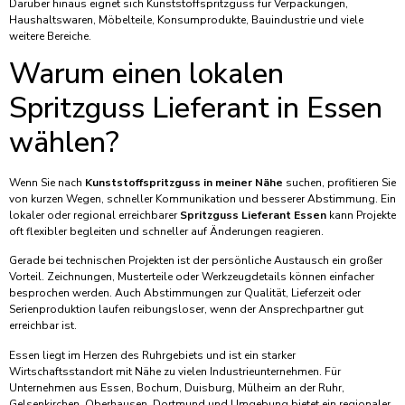
Darüber hinaus eignet sich Kunststoffspritzguss für Verpackungen,
Haushaltswaren, Möbelteile, Konsumprodukte, Bauindustrie und viele
weitere Bereiche.
Warum einen lokalen
Spritzguss Lieferant in Essen
wählen?
Wenn Sie nach
Kunststoffspritzguss in meiner Nähe
suchen, profitieren Sie
von kurzen Wegen, schneller Kommunikation und besserer Abstimmung. Ein
lokaler oder regional erreichbarer
Spritzguss Lieferant Essen
kann Projekte
oft flexibler begleiten und schneller auf Änderungen reagieren.
Gerade bei technischen Projekten ist der persönliche Austausch ein großer
Vorteil. Zeichnungen, Musterteile oder Werkzeugdetails können einfacher
besprochen werden. Auch Abstimmungen zur Qualität, Lieferzeit oder
Serienproduktion laufen reibungsloser, wenn der Ansprechpartner gut
erreichbar ist.
Essen liegt im Herzen des Ruhrgebiets und ist ein starker
Wirtschaftsstandort mit Nähe zu vielen Industrieunternehmen. Für
Unternehmen aus Essen, Bochum, Duisburg, Mülheim an der Ruhr,
Gelsenkirchen, Oberhausen, Dortmund und Umgebung bietet ein regionaler