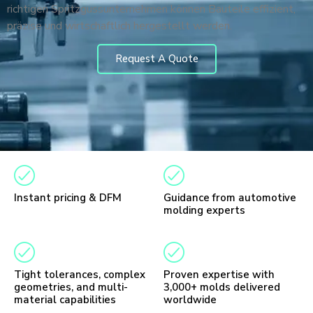
richtigen Spritzgussunternehmen können Bauteile effizient,
präzise und wirtschaftlich hergestellt werden.
Request A Quote
Instant pricing & DFM
Guidance from automotive
molding experts
Tight tolerances, complex
Proven expertise with
geometries, and multi-
3,000+ molds delivered
material capabilities
worldwide