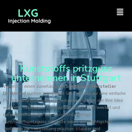
Kunststoffs pritzguss
unternehmen in Stuttgart
Wenn Sie einen zuverlässigen
Spritzguss Hersteller
Dortmund
suchen, benötigen Sie mehr als nur eine einfache
Produktionsfirma. Sie brauchen einen Partner, der Ihre Idee
versteht, technische Anforderungen richtig bewertet und
daraus hochwertige Kunststoffteile fertigt.
Kunststoffspritzguss ist heute eines der wichtigsten
Verfahren zur Herstellung präziser, stabiler und