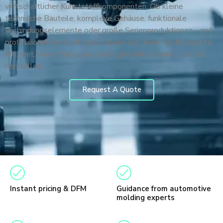
wirtschaftlicher Kunststoffkomponenten. Ob kleine
technische Bauteile, komplexe Gehäuse, funktionale
Verbindungselemente oder große Serienproduktionen – mit
professionellem Spritzguss lassen sich Kunststoffprodukte
effizient, wiederholgenau und in gleichbleibender Qualität
herstellen.
Request A Quote
Instant pricing & DFM
Guidance from automotive
molding experts