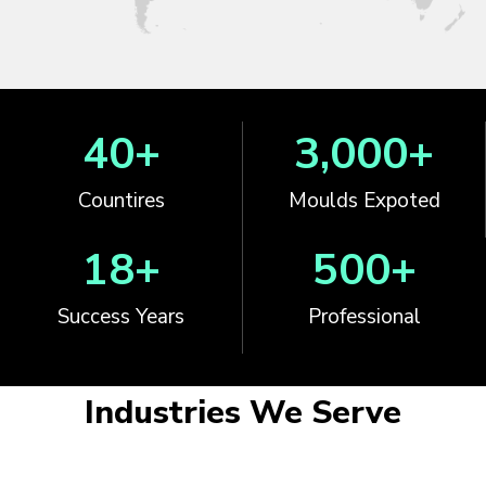
40
+
3,000
+
Countires
Moulds Expoted
18
+
500
+
Success Years
Professional
Industries We Serve