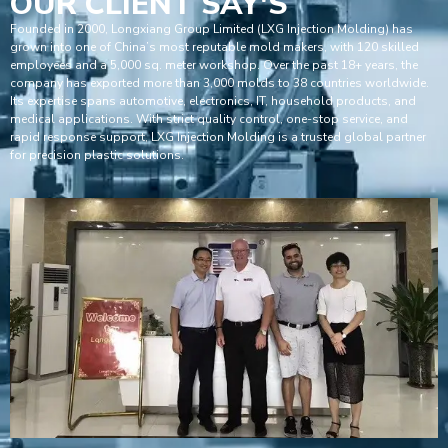
OUR CLIENT SAY'S
Founded in 2000, Longxiang Group Limited (LXG Injection Molding) has
grown into one of China’s most reputable mold makers, with 120 skilled
employees and a 5,000 sq. meter workshop. Over the past 18+ years, the
company has exported more than 3,000 molds to 38 countries worldwide.
Its expertise spans automotive, electronics, IT, household products, and
medical applications. With strict quality control, one-stop service, and
rapid response support, LXG Injection Molding is a trusted global partner
for precision plastic solutions.