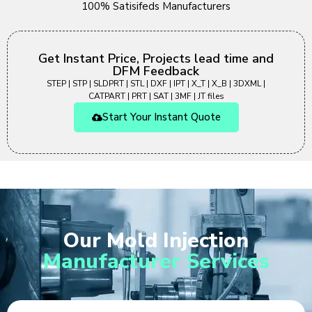
100% Satisifeds Manufacturers
Get Instant Price, Projects lead time and
DFM Feedback
STEP | STP | SLDPRT | STL | DXF | IPT | X_T | X_B | 3DXML |
CATPART | PRT | SAT | 3MF | JT files
Start Your Instant Quote
Our Mold Injection
Manufacturer Services