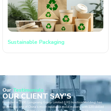
Sustainable Packaging
Our
Testimonials
OUR CLIENT SAY'S
Founded in 2000, Longxiang Group Limited (LXG Injection Molding) has
grown into one of China’s most reputable mold makers, with 120 skilled