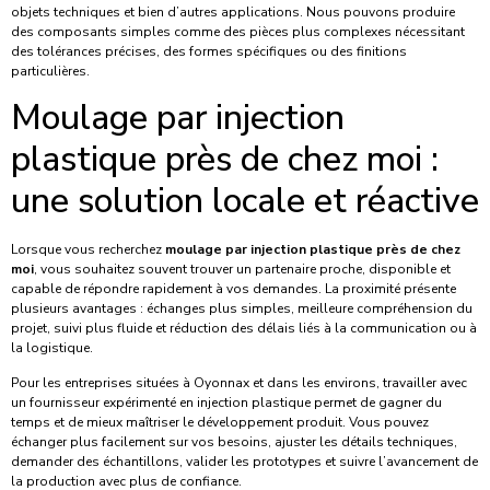
objets techniques et bien d’autres applications. Nous pouvons produire
des composants simples comme des pièces plus complexes nécessitant
des tolérances précises, des formes spécifiques ou des finitions
particulières.
Moulage par injection
plastique près de chez moi :
une solution locale et réactive
Lorsque vous recherchez
moulage par injection plastique près de chez
moi
, vous souhaitez souvent trouver un partenaire proche, disponible et
capable de répondre rapidement à vos demandes. La proximité présente
plusieurs avantages : échanges plus simples, meilleure compréhension du
projet, suivi plus fluide et réduction des délais liés à la communication ou à
la logistique.
Pour les entreprises situées à Oyonnax et dans les environs, travailler avec
un fournisseur expérimenté en injection plastique permet de gagner du
temps et de mieux maîtriser le développement produit. Vous pouvez
échanger plus facilement sur vos besoins, ajuster les détails techniques,
demander des échantillons, valider les prototypes et suivre l’avancement de
la production avec plus de confiance.