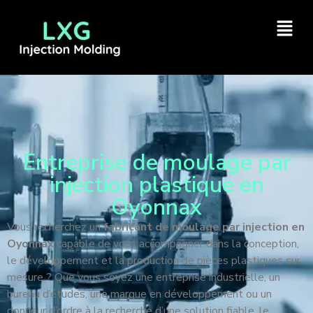
Entreprise de moulage par
injection plastique en
Oyonnax
Vous recherchez un
fabricant de moulage par injection en
Oyonnax
capable de vous accompagner dans la conception,
le développement et la production de pièces plastiques sur
mesure ? Que vous soyez une entreprise industrielle, un
bureau d’études, une marque en développement ou un
donneur d’ordre à la recherche d’une solution fiable, le