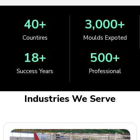
40
+
3,000
+
Countires
Moulds Expoted
18
+
500
+
Success Years
Professional
Industries We Serve