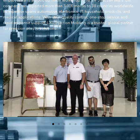
employees and a 5,000 sq. meter workshop. Over the past 18+ years, the
company has exported more than 3,000 molds to 38 countries worldwide.
Its expertise spans automotive, electronics, IT, household products, and
medical applications. With strict quality control, one-stop service, and
rapid response support, LXG Injection Molding is a trusted global partner
for precision plastic solutions.