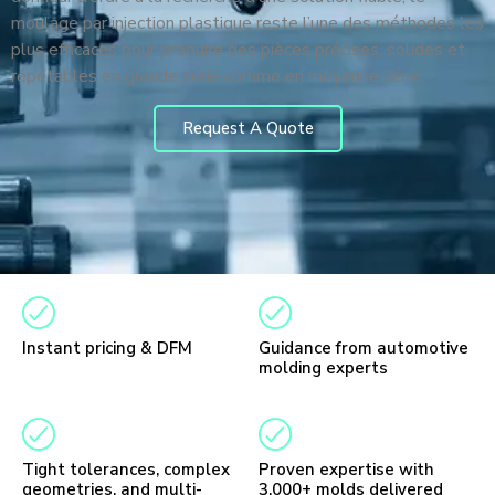
moulage par injection plastique reste l’une des méthodes les
plus efficaces pour produire des pièces précises, solides et
répétables en grande série comme en moyenne série.
Request A Quote
Instant pricing & DFM
Guidance from automotive
molding experts
Tight tolerances, complex
Proven expertise with
geometries, and multi-
3,000+ molds delivered