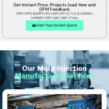
Get Instant Price, Projects lead time and
DFM Feedback
STEP | STP | SLDPRT | STL | DXF | IPT | X_T | X_B | 3DXML |
CATPART | PRT | SAT | 3MF | JT files
Start Your Instant Quote
Our Mold Injection
Manufacturer Services